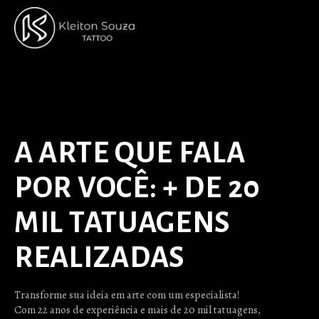
A ARTE QUE FALA
POR VOCÊ: + DE 20
MIL TATUAGENS
REALIZADAS
Transforme sua ideia em arte com um especialista!
Com 22 anos de experiência e mais de 20 mil tatuagens,