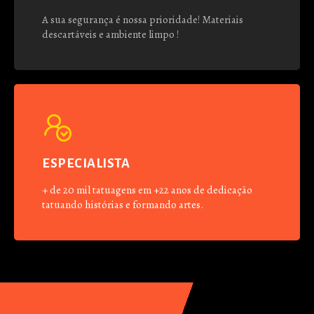
A sua segurança é nossa prioridade! Materiais
descartáveis e ambiente limpo !
ESPECIALISTA
+ de 20 mil tatuagens em +22 anos de dedicação
tatuando histórias e formando artes.